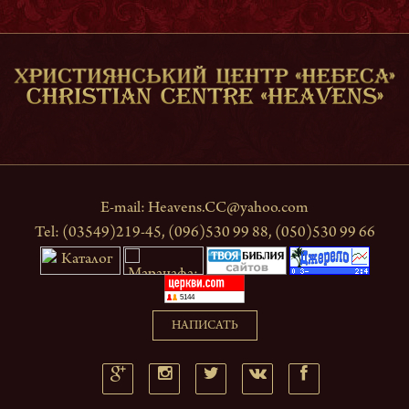
Ейми Андрощук, лидер
служения хвалы
E-mail:
Heavens.CC@yahoo.com
Tel: (03549)219-45, (096)530 99 88, (050)530 99 66
НАПИСАТЬ
Сергей Гайдай, диакон
ХЦ «Небеса»