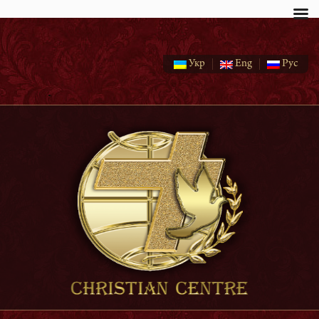
page
Укр
Eng
Рус