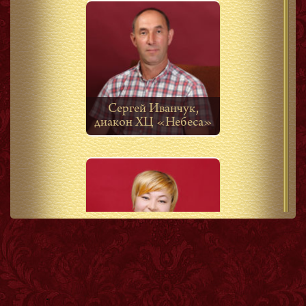
Сергей Иванчук,
диакон ХЦ «Небеса»
Ольга Калинина,
диаконисса ХЦ
«Небеса»