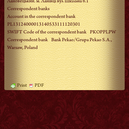
Лановецький. м. Ланiвцi вул Шкiльна б.1
Correspondent banks
Account in the correspondent bank
PL13124000013140533111120301
SWIFT Code of the correspondent bank PKOPPLPW
Correspondent bank Bank Pekao/Grupa Pekao S.A.,
Warsaw, Poland
Print
PDF