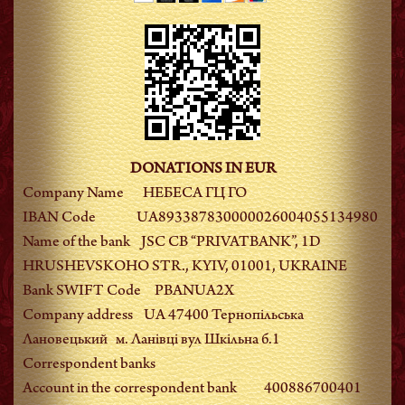
DONATIONS IN EUR
Company Name НЕБЕСА ГЦ ГО
IBAN Code UA893387830000026004055134980
Name of the bank JSC CB “PRIVATBANK”, 1D
HRUSHEVSKOHO STR., KYIV, 01001, UKRAINE
Bank SWIFT Code PBANUA2X
Company address UA 47400 Тернопiльська
Лановецький м. Ланiвцi вул Шкiльна б.1
Correspondent banks
Account in the correspondent bank 400886700401