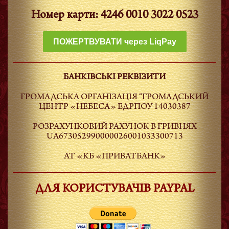
Номер карти: 4246 0010 3022 0523
ПОЖЕРТВУВАТИ через LiqPay
БАНКІВСЬКІ РЕКВІЗИТИ
ГРОМАДСЬКА ОРГАНІЗАЦІЯ “ГРОМАДСЬКИЙ
ЦЕНТР «НЕБЕСА» ЕДРПОУ 14030387
РОЗРАХУНКОВИЙ РАХУНОК В ГРИВНЯХ
UA673052990000026001033300713
АТ «КБ «ПРИВАТБАНК»
ДЛЯ КОРИСТУВАЧІВ PAYPAL