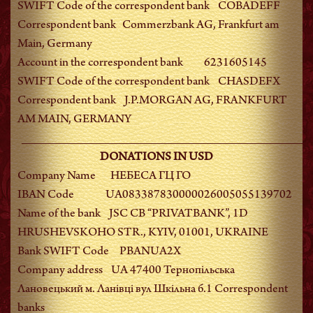
SWIFT Code of the correspondent bank COBADEFF
Correspondent bank Commerzbank AG, Frankfurt am
Main, Germany
Account in the correspondent bank 6231605145
SWIFT Code of the correspondent bank CHASDEFX
Correspondent bank J.P.MORGAN AG, FRANKFURT
AM MAIN, GERMANY
__________________________________________
DONATIONS IN USD
Company Name НЕБЕСА ГЦ ГО
IBAN Code UA083387830000026005055139702
Name of the bank JSC CB “PRIVATBANK”, 1D
HRUSHEVSKOHO STR., KYIV, 01001, UKRAINE
Bank SWIFT Code PBANUA2X
Company address UA 47400 Тернопiльська
Лановецький м. Ланiвцi вул Шкiльна б.1 Correspondent
banks