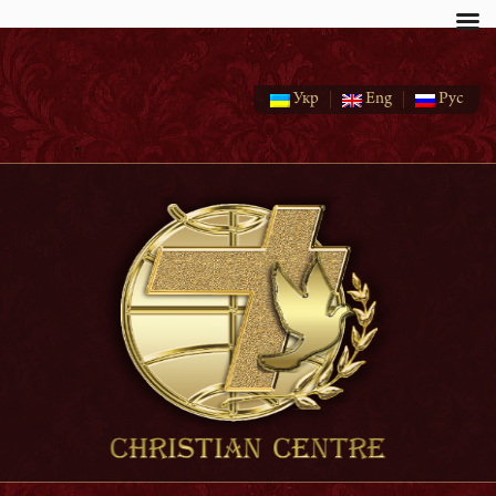
page
Укр
Eng
Рус