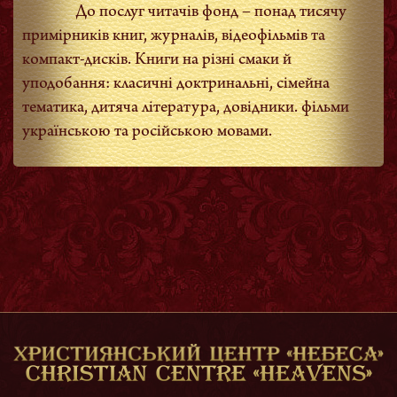
До послуг читачів фонд – понад тисячу
примірників книг, журналів, відеофільмів та
компакт-дисків. Книги на різні смаки й
уподобання: класичні доктринальні, сімейна
тематика, дитяча література, довідники. фільми
українською та російською мовами.