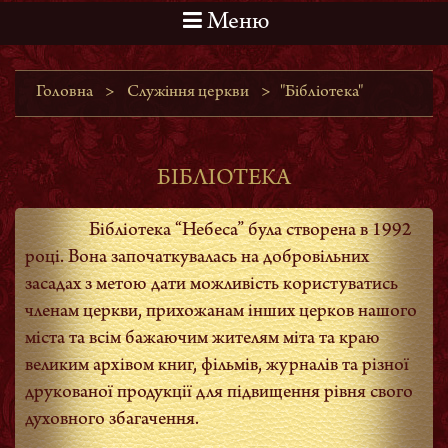
Меню
Головна
>
Служіння церкви
>
"Бібліотека"
БІБЛІОТЕКА
Бібліотека “Небеса” була створена в 1992
році. Вона започаткувалась на добровільних
засадах з метою дати можливість користуватись
членам церкви, прихожанам інших церков нашого
міста та всім бажаючим жителям міта та краю
великим архівом книг, фільмів, журналів та різної
друкованої продукції для підвищення рівня свого
духовного збагачення.