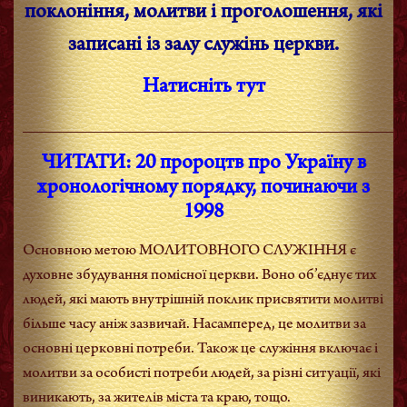
поклоніння, молитви і проголошення, які
записані із залу служінь церкви.
Натисніть тут
__________________________________________
ЧИТАТИ: 20 пророцтв про Україну в
хронологічному порядку, починаючи з
1998
Основною метою МОЛИТОВНОГО СЛУЖІННЯ є
духовне збудування помісної церкви. Воно об’єднує тих
людей, які мають внутрішній поклик присвятити молитві
більше часу аніж зазвичай. Насамперед, це молитви за
основні церковні потреби. Також це служіння включає і
молитви за особисті потреби людей,
за різні ситуації, які
виникають,
за жителів міста та краю, тощо.