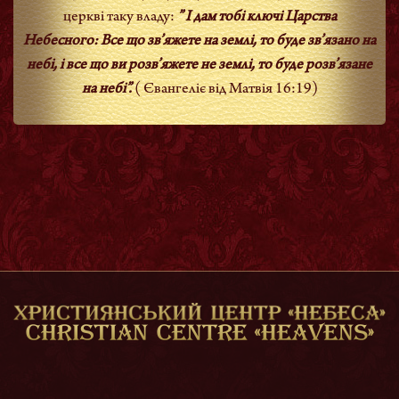
церкві таку владу:
” І дам тобі ключі Царства
Небесного:
Все що зв’яжете на землі, то буде зв’язано на
небі, і все що ви розв’яжете не землі, то буде розв’язане
на небі”
.
( Євангеліє від Матвія 16:19)