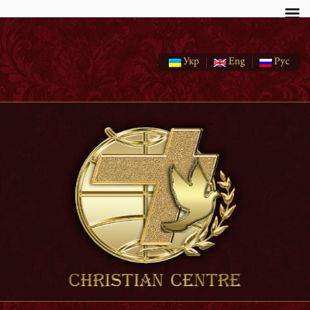
page
Укр
Eng
Рус