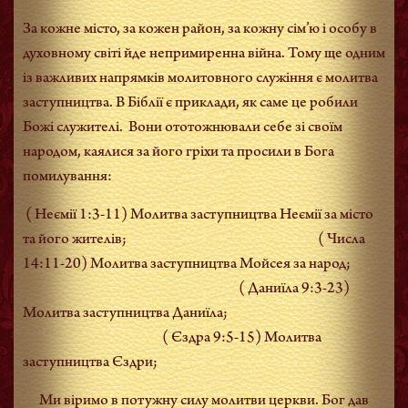
За кожне місто,
за кожен район, за кожну сім’ю і особу
в
духовному світі йде непримиренна війна. Тому ще одним
із важливих напрямків молитовного служіння є молитва
заступництва. В Біблії є приклади, як саме це робили
Божі служителі.
Вони ототожнювали себе зі своїм
народом, каялися за його гріхи та просили в Бога
помилування:
( Неємії 1:3-11) Молитва заступництва Неємії за місто
та його жителів; ( Числа
14:11-20) Молитва заступництва Мойсея за народ;
( Даниїла 9:3-23)
Молитва заступництва Даниїла;
( Єздра 9:5-15) Молитва
заступництва Єздри;
Ми віримо в потужну силу молитви церкви. Бог дав