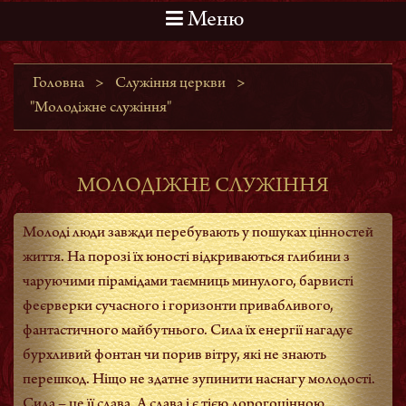
Меню
Головна
>
Служіння церкви
>
"Молодіжне служіння"
МОЛОДІЖНЕ СЛУЖІННЯ
Молоді люди завжди перебувають у пошуках цінностей
життя. На порозі їх юності відкриваються глибини з
чаруючими пірамідами таємниць минулого, барвисті
феєрверки сучасного і горизонти привабливого,
фантастичного майбутнього. Сила їх енергії нагадує
бурхливий фонтан чи порив вітру, які не знають
перешкод. Ніщо не здатне зупинити наснагу молодості.
Сила – це її слава. А слава і є тією дорогоцінною