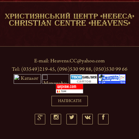
СХОДЖЕННЯ НА ГОВЕРЛУ
Шлях був дуже складним. Великий сніг, сильний
вітер та мороз практично позбавляли сил та
можливостей. Але прагнення здолати вершину
перемогло...
детальніше
E-mail:
Heavens.CC@yahoo.com
Tel: (03549)219-45, (096)530 99 88, (050)530 99 66
НАПИСАТИ