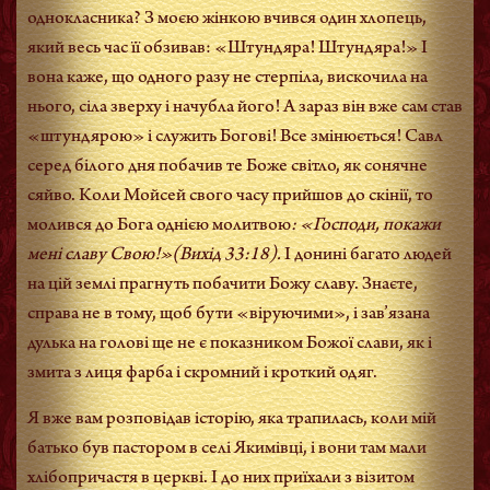
однокласника? З моєю жінкою вчився один хлопець,
який весь час її обзивав: «Штундяра! Штундяра!» І
вона каже, що одного разу не стерпіла, вискочила на
нього, сіла зверху і начубла його! А зараз він вже сам став
«штундярою» і служить Богові! Все змінюється! Савл
серед білого дня побачив те Боже світло, як сонячне
сяйво. Коли Мойсей свого часу прийшов до скінії, то
молився до Бога однією молитвою
: «Господи, покажи
мені славу Свою!»(Вихід 33:18).
І донині багато людей
на цій землі прагнуть побачити Божу славу. Знаєте,
справа не в тому, щоб бути «віруючими», і зав’язана
дулька на голові ще не є показником Божої слави, як і
змита з лиця фарба і скромний і кроткий одяг.
Я вже вам розповідав історію, яка трапилась, коли мій
батько був пастором в селі Якимівці, і вони там мали
хлібопричастя в церкві. І до них приїхали з візитом