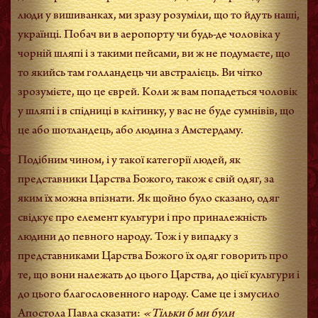
люди у вишиванках, ми зразу розуміли, що то йдуть наші,
українці. Побач ви в аеропорту чи будь-де чоловіка у
чорній шляпі і з такими пейсами, ви ж не подумаєте, що
то якийсь там голландець чи австралієць. Ви чітко
зрозумієте, що це єврей. Коли ж вам попадеться чоловік
у шляпі і в спідниці в клітинку, у вас не буде сумнівів, що
це або шотландець, або людина з Амстердаму.
Подібним чином, і у такої категорії людей, як
представники Царства Божого, також є свій одяг, за
яким їх можна впізнати. Як щойно було сказано, одяг
свідкує про елемент культури і про приналежність
людини до певного народу. Тож і у випадку з
представниками Царства Божого їх одяг говорить про
те, що вони належать до цього Царства, до цієї культури і
до цього благословенного народу. Саме це і змусило
Апостола Павла сказати:
«Тільки б ми були