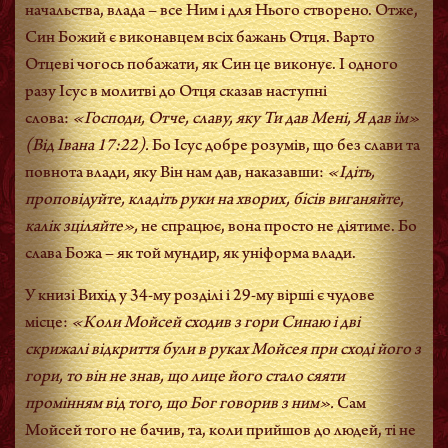
начальства, влада – все Ним і для Нього створено. Отже,
Син Божий є виконавцем всіх бажань Отця. Варто
Отцеві чогось побажати, як Син це виконує. І одного
разу Ісус в молитві до Отця сказав наступні
слова:
«Господи, Отче, славу, яку Ти дав Мені, Я дав їм»
(Від Івана 17:22).
Бо Ісус добре розумів, що без слави та
повнота влади, яку Він нам дав, наказавши:
«Ідіть,
проповідуйте, кладіть руки на хворих, бісів виганяйте,
калік зціляйте»,
не спрацює, вона просто не діятиме. Бо
слава Божа – як той мундир, як уніформа влади.
У книзі Вихід у 34-му розділі і 29-му вірші є чудове
місце:
«Коли Мойсей сходив з гори Синаю і дві
скрижалі відкриття були в руках Мойсея при сході його з
гори, то він не знав, що лице його стало сяяти
промінням від того, що Бог говорив з ним».
Сам
Мойсей того не бачив, та, коли прийшов до людей, ті не