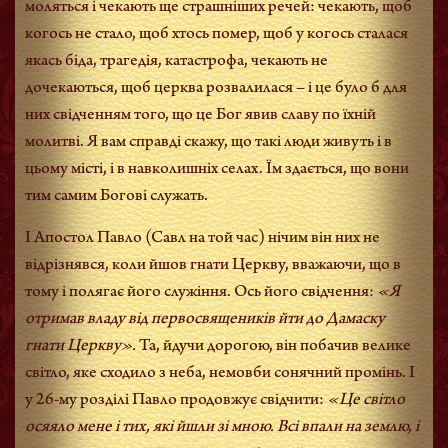
моляться і чекають ще страшніших речей: чекають, щоб
когось не стало, щоб хтось помер, щоб у когось сталася
якась біда, трагедія, катастрофа, чекають не
дочекаються, щоб церква розвалилася – і це було б для
них свідченням того, що це Бог явив славу по їхній
молитві. Я вам справді скажу, що такі люди живуть і в
цьому місті, і в навколишніх селах. Їм здається, що вони
тим самим Богові служать.
І Апостол Павло (Савл на той час) нічим він них не
відрізнявся, коли йшов гнати Церкву, вважаючи, що в
тому і полягає його служіння. Ось його свідчення:
«Я
отримав владу від первосвящеників йти до Дамаску
гнати Церкву».
Та, йдучи дорогою, він побачив велике
світло, яке сходило з неба, немовби сонячний промінь. І
у 26-му розділі Павло продовжує свідчити:
«Це світло
осяяло мене і тих, які йшли зі мною. Всі впали на землю, і