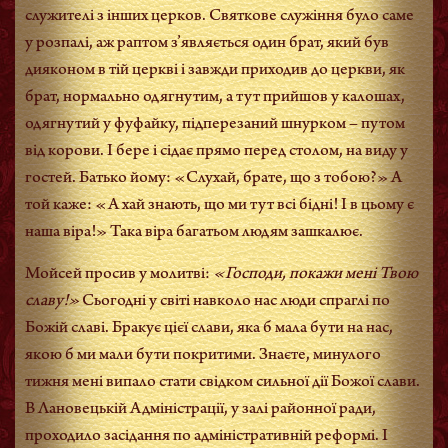
служителі з інших церков. Святкове служіння було саме
у розпалі, аж раптом з’являється один брат, який був
дияконом в тій церкві і завжди приходив до церкви, як
брат, нормально одягнутим, а тут прийшов у калошах,
одягнутий у фуфайку, підперезаний шнурком – путом
від корови. І бере і сідає прямо перед столом, на виду у
гостей. Батько йому: «Слухай, брате, що з тобою?» А
той каже: «А хай знають, що ми тут всі бідні! І в цьому є
наша віра!» Така віра багатьом людям зашкалює.
Мойсей просив у молитві:
«Господи, покажи мені Твою
славу!»
Сьогодні у світі навколо нас люди спраглі по
Божій славі. Бракує цієї слави, яка б мала бути на нас,
якою б ми мали бути покритими. Знаєте, минулого
тижня мені випало стати свідком сильної дії Божої слави.
В Лановецькій Адміністрації, у залі районної ради,
проходило засідання по адміністративній реформі. І