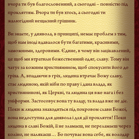
вчора ти був благословенний, а сьогодні – повністю під
прокляттям. Вчора ти був хтось, а сьогодні ти
жалюгідний нещасний грішник.
Ви знаєте, у диявола, в принципі, немає проблем з тим,
щоб нам іноді вдавалося бути багатими, красивими,
заможними, здоровими. Єдине, в чому він зацікавлений,
це щоб ми втратили божественний одяг, славу. Тому він
чатує за кожним християнином, щоб спокусити його до
гріха. А, впадаючи в гріх, людина втрачає Божу славу,
стає людиною, якій ніби по праву і дана влада, як
християнинові, як Церкві, та людина ця вже нага і без
уніформи. Застосовує вона ту владу, та влада вже не діє.
Поки ж людина знаходиться під покровом слави Божої,
вона недоступна для диявола і для дії прокляття! Поки
людина в славі Божій, її не зламаєш, не переламаєш через
коліно, не налякаєш… Бо почуває вона себе, як володар