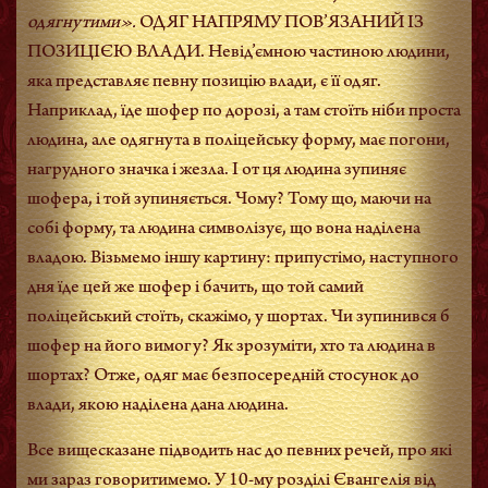
одягнутими».
ОДЯГ НАПРЯМУ ПОВ’ЯЗАНИЙ ІЗ
ПОЗИЦІЄЮ ВЛАДИ. Невід’ємною частиною людини,
яка представляє певну позицію влади, є її одяг.
Наприклад, їде шофер по дорозі, а там стоїть ніби проста
людина, але одягнута в поліцейську форму, має погони,
нагрудного значка і жезла. І от ця людина зупиняє
шофера, і той зупиняється. Чому? Тому що, маючи на
собі форму, та людина символізує, що вона наділена
владою. Візьмемо іншу картину: припустімо, наступного
дня їде цей же шофер і бачить, що той самий
поліцейський стоїть, скажімо, у шортах. Чи зупинився б
шофер на його вимогу? Як зрозуміти, хто та людина в
шортах? Отже, одяг має безпосередній стосунок до
влади, якою наділена дана людина.
Все вищесказане підводить нас до певних речей, про які
ми зараз говоритимемо. У 10-му розділі Євангелія від