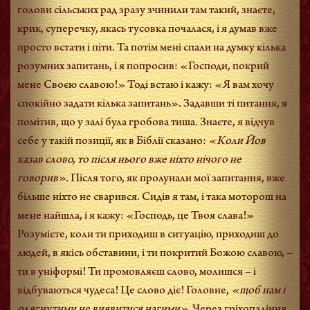
голови сільських рад зразу зчинили там такий, знаєте,
крик, суперечку, якась тусовка почалася, і я думав вже
просто встати і піти. Та потім мені спали на думку кілька
розумних запитань, і я попросив: «Господи, покрий
мене Своєю славою!» Тоді встаю і кажу: «Я вам хочу
спокійно задати кілька запитань». Задавши ті питання, я
помітив, що у залі була гробова тиша. Знаєте, я відчув
себе у такій позиції, як в Біблії сказано:
«Коли Йов
казав слово, то після нього вже ніхто нічого не
говорив».
Після того, як пролунали мої запитання, вже
більше ніхто не сварився. Сидів я там, і така моторош на
мене найшла, і я кажу: «Господь, це Твоя слава!»
Розумієте, коли ти приходиш в ситуацію, приходиш до
людей, в якісь обставини, і ти покритий Божою славою, –
ти в уніформі! Ти промовляєш слово, молишся – і
відбуваються чудеса! Це слово діє! Головне,
«щоб нам і