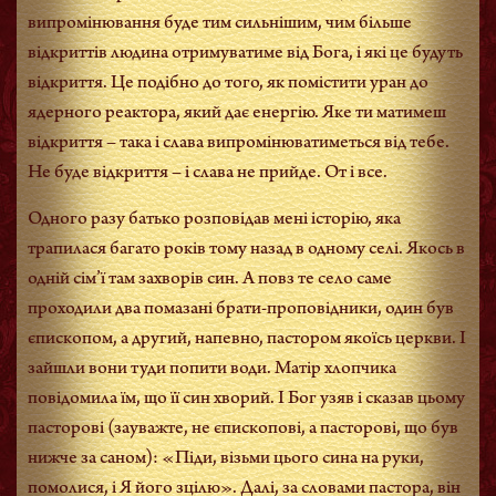
випромінювання буде тим сильнішим, чим більше
відкриттів людина отримуватиме від Бога, і які це будуть
відкриття. Це подібно до того, як помістити уран до
ядерного реактора, який дає енергію. Яке ти матимеш
відкриття – така і слава випромінюватиметься від тебе.
Не буде відкриття – і слава не прийде. От і все.
Одного разу батько розповідав мені історію, яка
трапилася багато років тому назад в одному селі. Якось в
одній сім’ї там захворів син. А повз те село саме
проходили два помазані брати-проповідники, один був
єпископом, а другий, напевно, пастором якоїсь церкви. І
зайшли вони туди попити води. Матір хлопчика
повідомила їм, що її син хворий. І Бог узяв і сказав цьому
пасторові (зауважте, не єпископові, а пасторові, що був
нижче за саном): «Піди, візьми цього сина на руки,
помолися, і Я його зцілю». Далі, за словами пастора, він