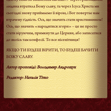
одягнутими не виявитися нагими».
Через гріхопадіння
людина втратила Божу славу, та через Ісуса Христа ми
сьогодні знову приймаємо її вірою, і Бог повертає нам
втрачену гідність. Ось, що значить стати християнином!
Ось, що значить «народитися згори» – це не просто
стати віруючим, примкнути до Церкви, або записатися
до якоїсь там конфесії. То все нісенітниця!
ЯКЩО ТИ БУДЕШ ВІРИТИ, ТО БУДЕШ БАЧИТИ
БОЖУ СЛАВУ.
Автор проповіді: Володимир Андрощук
Редактор: Наталія Тітко