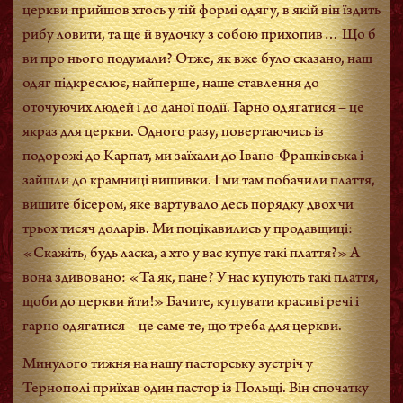
церкви прийшов хтось у тій формі одягу, в якій він їздить
рибу ловити, та ще й вудочку з собою прихопив… Що б
ви про нього подумали? Отже, як вже було сказано, наш
одяг підкреслює, найперше, наше ставлення до
оточуючих людей і до даної події. Гарно одягатися – це
якраз для церкви. Одного разу, повертаючись із
подорожі до Карпат, ми заїхали до Івано-Франківська і
зайшли до крамниці вишивки. І ми там побачили плаття,
вишите бісером, яке вартувало десь порядку двох чи
трьох тисяч доларів. Ми поцікавились у продавщиці:
«Скажіть, будь ласка, а хто у вас купує такі плаття?» А
вона здивовано: «Та як, пане? У нас купують такі плаття,
щоби до церкви йти!» Бачите, купувати красиві речі і
гарно одягатися – це саме те, що треба для церкви.
Минулого тижня на нашу пасторську зустріч у
Тернополі приїхав один пастор із Польщі. Він спочатку