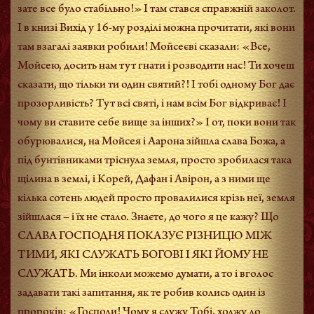
зате все було стабільно!» І там стався справжній заколот.
І в книзі Вихід у 16-му розділі можна прочитати, які вони
там взагалі заявки робили! Мойсеєві сказали: «Все,
Мойсею, досить нам тут гнати і розводити нас! Ти хочеш
сказати, що тільки ти один святий?! І тобі одному Бог дає
прозорливість? Тут всі святі, і нам всім Бог відкриває! І
чому ви ставите себе вище за інших?» І от, поки вони так
обурювалися, на Мойсея і Аарона зійшла слава Божа, а
під бунтівниками тріснула земля, просто зробилася така
щілина в землі, і Корей, Дафан і Авірон, а з ними ще
кілька сотень людей просто провалилися крізь неї, земля
зійшлася – і їх не стало. Знаєте, до чого я це кажу? Що
СЛАВА ГОСПОДНЯ ПОКАЗУЄ РІЗНИЦЮ МІЖ
ТИМИ, ЯКІ СЛУЖАТЬ БОГОВІ І ЯКІ ЙОМУ НЕ
СЛУЖАТЬ. Ми інколи можемо думати, а то і вголос
задавати такі запитання, як те робив колись один із
пророків: «Господи! Чому я служу Тобі, ходжу до