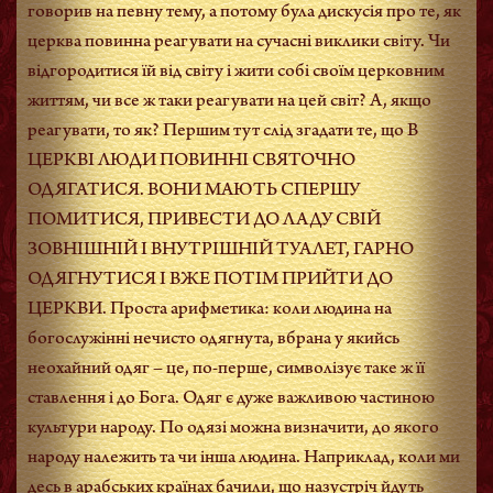
говорив на певну тему, а потому була дискусія про те, як
церква повинна реагувати на сучасні виклики світу. Чи
відгородитися їй від світу і жити собі своїм церковним
життям, чи все ж таки реагувати на цей світ? А, якщо
реагувати, то як? Першим тут слід згадати те, що В
ЦЕРКВІ ЛЮДИ ПОВИННІ СВЯТОЧНО
ОДЯГАТИСЯ. ВОНИ МАЮТЬ СПЕРШУ
ПОМИТИСЯ, ПРИВЕСТИ ДО ЛАДУ СВІЙ
ЗОВНІШНІЙ І ВНУТРІШНІЙ ТУАЛЕТ, ГАРНО
ОДЯГНУТИСЯ І ВЖЕ ПОТІМ ПРИЙТИ ДО
ЦЕРКВИ. Проста арифметика: коли людина на
богослужінні нечисто одягнута, вбрана у якийсь
неохайний одяг – це, по-перше, символізує таке ж її
ставлення і до Бога. Одяг є дуже важливою частиною
культури народу. По одязі можна визначити, до якого
народу належить та чи інша людина. Наприклад, коли ми
десь в арабських країнах бачили, що назустріч йдуть