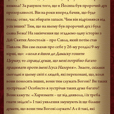
вижила? За рахунок того, що в Йосипа був пророчий дух
прозорливості. Він на роки вперед бачив, що буде
голод: отже, час збирати запаси. Чим він відрізнявся від
усіх інших? Тим, що на ньому був пророчий дух і була
слава Божа! На закінчення ще згадаємо одну історію з
Дій Святих Апостолів – про Савла, який потім став
Павлом. Він сам сказав про себе у 26-му розділі 9-му
вірші, що:
«коли я йшов до Дамаску гонити
Церкву,
то
справді думав, що мені потрібно багато
працювати проти імені Ісуса Назорея».
Знаєте, скільки
сьогодні в цьому світі є людей, які переконані, що, коли
вони поносять інших, вони тим служать Богові? Ви таких
зустрічали? Особисто я зустрічав таких дуже багато!
Вони кажуть: «Харизмати – це від диявола, і їх треба
гнати звідси!» І такі уявлення змушують їх ще більше
думати, що вони тим Богові служать! А є й такі, які