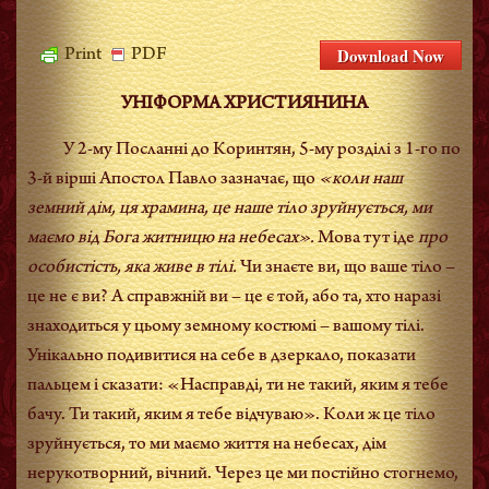
Download Now
Print
PDF
УНІФОРМА ХРИСТИЯНИНА
У 2-му Посланні до Коринтян, 5-му розділі з 1-го по
3-й вірші Апостол Павло зазначає, що
«коли наш
земний дім, ця храмина, це наше тіло зруйнується, ми
маємо від Бога житницю на небесах».
Мова тут іде
про
особистість, яка живе в тілі.
Чи знаєте ви, що ваше тіло –
це не є ви? А справжній ви – це є той, або та, хто наразі
знаходиться у цьому земному костюмі – вашому тілі.
Унікально подивитися на себе в дзеркало, показати
пальцем і сказати: «Насправді, ти не такий, яким я тебе
бачу. Ти такий, яким я тебе відчуваю». Коли ж це тіло
зруйнується, то ми маємо життя на небесах, дім
нерукотворний, вічний. Через це ми постійно стогнемо,