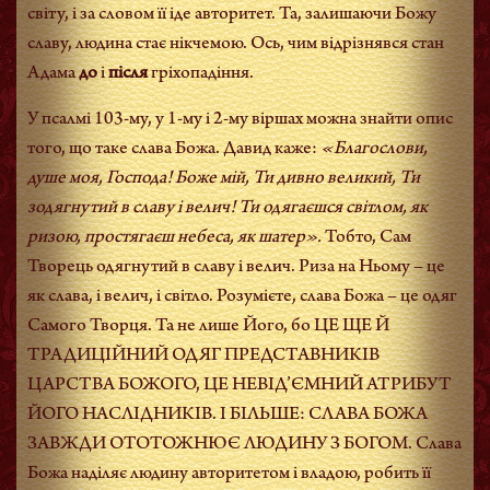
світу, і за словом її іде авторитет. Та, залишаючи Божу
славу, людина стає нікчемою. Ось, чим відрізнявся стан
Адама
до
і
після
гріхопадіння.
У псалмі 103-му, у 1-му і 2-му віршах можна знайти опис
того, що таке слава Божа. Давид каже:
«Благослови,
душе моя, Господа! Боже мій, Ти дивно великий, Ти
зодягнутий в славу і велич! Ти одягаєшся світлом, як
ризою, простягаєш небеса, як шатер».
Тобто, Сам
Творець одягнутий в славу і велич. Риза на Ньому – це
як слава, і велич, і світло. Розумієте, слава Божа – це одяг
Самого Творця. Та не лише Його, бо ЦЕ ЩЕ Й
ТРАДИЦІЙНИЙ ОДЯГ ПРЕДСТАВНИКІВ
ЦАРСТВА БОЖОГО, ЦЕ НЕВІД’ЄМНИЙ АТРИБУТ
ЙОГО НАСЛІДНИКІВ. І БІЛЬШЕ: СЛАВА БОЖА
ЗАВЖДИ ОТОТОЖНЮЄ ЛЮДИНУ З БОГОМ. Слава
Божа наділяє людину авторитетом і владою, робить її