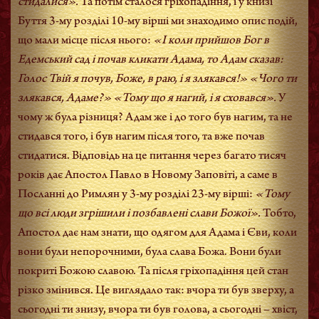
стидалися».
Та потім сталося гріхопадіння, і у книзі
Буття 3-му розділі 10-му вірші ми знаходимо опис подій,
що мали місце після нього:
«І коли прийшов Бог в
Едемський сад і почав кликати Адама, то Адам сказав:
Голос Твій я почув, Боже, в раю, і я злякався!» «Чого ти
злякався, Адаме?» «Тому що я нагий, і я сховався».
У
чому ж була різниця? Адам же і до того був нагим, та не
стидався того, і був нагим після того, та вже почав
стидатися. Відповідь на це питання через багато тисяч
років дає Апостол Павло в Новому Заповіті, а саме в
Посланні до Римлян у 3-му розділі 23-му вірші:
«Тому
що всі люди згрішили і позбавлені слави Божої».
Тобто,
Апостол дає нам знати, що одягом для Адама і Єви, коли
вони були непорочними, була слава Божа. Вони були
покриті Божою славою. Та після гріхопадіння цей стан
різко змінився. Це виглядало так: вчора ти був зверху, а
сьогодні ти знизу, вчора ти був голова, а сьогодні – хвіст,