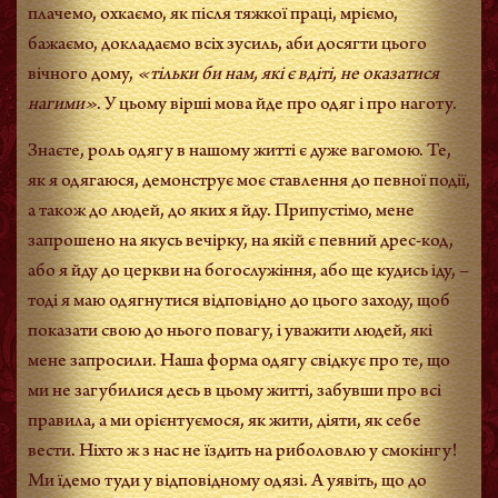
плачемо, охкаємо, як після тяжкої праці, мріємо,
бажаємо, докладаємо всіх зусиль, аби досягти цього
вічного дому,
«тільки би нам, які є вдіті, не оказатися
нагими»
. У цьому вірші мова йде про одяг і про наготу.
Знаєте, роль одягу в нашому житті є дуже вагомою. Те,
як я одягаюся, демонструє моє ставлення до певної події,
а також до людей, до яких я йду. Припустімо, мене
запрошено на якусь вечірку, на якій є певний дрес-код,
або я йду до церкви на богослужіння, або ще кудись іду, –
тоді я маю одягнутися відповідно до цього заходу, щоб
показати свою до нього повагу, і уважити людей, які
мене запросили. Наша форма одягу свідкує про те, що
ми не загубилися десь в цьому житті, забувши про всі
правила, а ми орієнтуємося, як жити, діяти, як себе
вести. Ніхто ж з нас не їздить на риболовлю у смокінгу!
Ми їдемо туди у відповідному одязі. А уявіть, що до