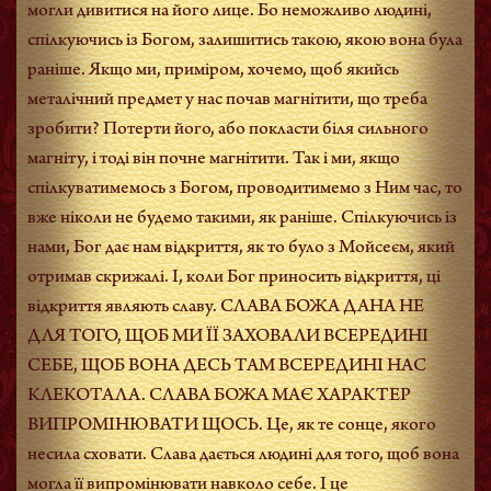
могли дивитися на його лице. Бо неможливо людині,
спілкуючись із Богом, залишитись такою, якою вона була
раніше. Якщо ми, приміром, хочемо, щоб якийсь
металічний предмет у нас почав магнітити, що треба
зробити? Потерти його, або покласти біля сильного
магніту, і тоді він почне магнітити. Так і ми, якщо
спілкуватимемось з Богом, проводитимемо з Ним час, то
вже ніколи не будемо такими, як раніше. Спілкуючись із
нами, Бог дає нам відкриття, як то було з Мойсеєм, який
отримав скрижалі. І, коли Бог приносить відкриття, ці
відкриття являють славу. СЛАВА БОЖА ДАНА НЕ
ДЛЯ ТОГО, ЩОБ МИ ЇЇ ЗАХОВАЛИ ВСЕРЕДИНІ
СЕБЕ, ЩОБ ВОНА ДЕСЬ ТАМ ВСЕРЕДИНІ НАС
КЛЕКОТАЛА. СЛАВА БОЖА МАЄ ХАРАКТЕР
ВИПРОМІНЮВАТИ ЩОСЬ. Це, як те сонце, якого
несила сховати. Слава дається людині для того, щоб вона
могла її випромінювати навколо себе. І це