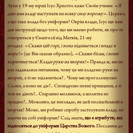
Луки у 19-му вірші Ісус Христос каже Своїм учням:
«Я
даю вам владу наступати на всяку силу ворожу».
Церкво,
а що таке влада без уніформи? Окрім влади, Ісус ще нам
дав інструкції щодо того, що ми маємо робити, як про те
говориться у Євангелії від Матвія, 21-му
розділі:
«Скажи цій горі, і вона підніметься і впаде в
море!»
(це Він сказав образно),
«Скажи бісам, і вони
коритимуться! Клади руки на хворих!»
Правда ж, ми не
раз задавались питанням, чому це ми кладемо руки на
хворих, а ті не зцілюються?.. Чому ми проголошуємо
Слово, а воно не діє?.. Сповідуємо певні принципи, а ті
теж не діють?.. Старанно молимося, а молитва не
працює?.. Можливо, це виглядає, як цей поліцейський в
шортах? Може, ми робимо спробу застосувати владу, не
маючи на собі уніформи? Слід знати
, що є атрибути, які
відносяться до уніформи Царства Божого.
Послання до