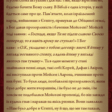
Ісусові слова актуальні і для нас: і ми, якщо віритимемо,
будемо бачити Божу славу. В Біблії є одна історія, у якій
йдеться саме про це. Пам’ятаєте, коли ізраїльський
народ, вийшовши з Єгипту, прямував до Обіцяної землі,
а Бог давав прозорливість і бачення Мойсеєві? Мойсей
тоді заявив:
«Господи, якщо Ти не підеш славою Своєю
попереду, то я навіть кроку не ступлю!»
І Бог
каже:
«О.К, укладемо з тобою договір: вночі Я йтиму у
вигляді вогняного стовпу, а вдень йтиму у вигляді
якогось там туману».
Та в один момент у стані
знайшлися певні люди, такі собі Корей, Дафан і Авірон,
які виступили проти Мойсея і Аарона, зчинивши проти
них бунт. То були люди, позбавлені прозорливості, яким
було добре жити вчорашнім, і їм було не до змін, і їм
зовсім не подобалися Мойсеєві проповіді, бо він завжди
їх кудись гнав і наражав на якісь ризики. Вони заявляли:
«Нам було добре в Єгипті, ну й що, що ми там пахали,