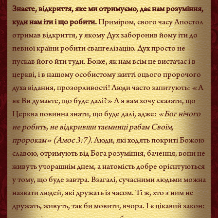
Знаєте, відкриття, яке ми отримуємо, дає нам розуміння,
куди нам іти і що робити.
Приміром, свого часу Апостол
отримав відкриття, у якому Дух заборонив йому іти до
певної країни робити євангелізацію. Дух просто не
пускав його йти туди. Боже, як нам всім не вистачає і в
церкві, і в нашому особистому житті оцього пророчого
духа відання, прозорливості! Люди часто запитують: «А
як Ви думаєте, що буде далі?» А я вам хочу сказати, що
Церква повинна знати, що буде далі, адже:
«Бог нічого
не робить, не відкривши таємниці рабам Своїм,
пророкам»
(Амос 3:7).
Люди, які ходять покриті Божою
славою, отримують від Бога розуміння, бачення, вони не
живуть учорашнім днем, а натомість добре орієнтуються
у тому, що буде завтра. Взагалі, сучасними людьми можна
назвати людей, які дружать із часом. Ті ж, хто з ним не
дружать, живуть, так би мовити, вчора. І є цікавий закон: