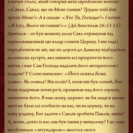
я почув голос, який говорив мені єврейською мовою:
«Савле, Савле, що ти Мене гониш? Трудно тобі йти
проти Мене!» А я сказав: «Хто Ти, Господи?» І почув:
«Я Ісус, Якого ти гониш!»»
(Дії Апостолів 26:13-15)
.
Дивіться – от був момент, коли Савл отримував від
первосвящеників цю владу гонити Церкву. І він тоді і
передбачити не міг, що по дорозі до Дамаску відбудеться
доленосна зустріч, яка змінить всі пріоритети його
життя, і вже Сам Господь наділить його авторитетом і
владою! У Слові написано:
«Його осяяла Божа
слава».
Як осяяла? Він осліп! І, поки він був сліпий, Бог
йому відкривав певні речі, працював над його серцем,
змінюючи його. Я вам скажу, церкво: як би люди в цьому
місті не були злі особисто на вас, чи на церкву, чи на
вашу родину, Бог здатен з Савлів зробити Павлів, амінь?
А, може, дехто із вас сам був таким у минулому? І це саме
ви обзивали «штундярою» якогось свого