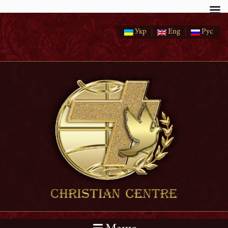
Укр
Eng
Рус