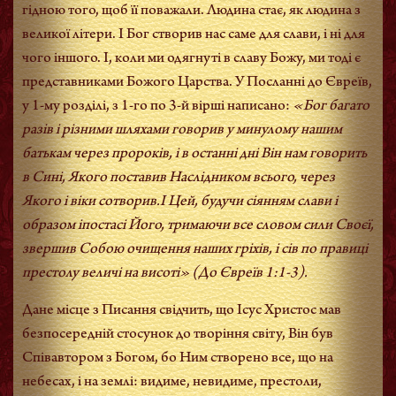
гідною того, щоб її поважали. Людина стає, як людина з
великої літери. І Бог створив нас саме для слави, і ні для
чого іншого. І, коли ми одягнуті в славу Божу, ми тоді є
представниками Божого Царства. У Посланні до Євреїв,
у 1-му розділі, з 1-го по 3-й вірші написано:
«Бог багато
разів і різними шляхами говорив у минулому нашим
батькам через пророків, і в останні дні Він нам говорить
в Сині, Якого поставив Наслідником всього, через
Якого і віки сотворив.І Цей, будучи сіянням слави і
образом іпостасі Його, тримаючи все словом сили Своєї,
звершив Собою очищення наших гріхів, і сів по правиці
престолу величі на висоті» (До Євреїв 1:1-3).
Дане місце з Писання свідчить, що Ісус Христос мав
безпосередній стосунок до творіння світу, Він був
Співавтором з Богом, бо Ним створено все, що на
небесах, і на землі: видиме, невидиме, престоли,