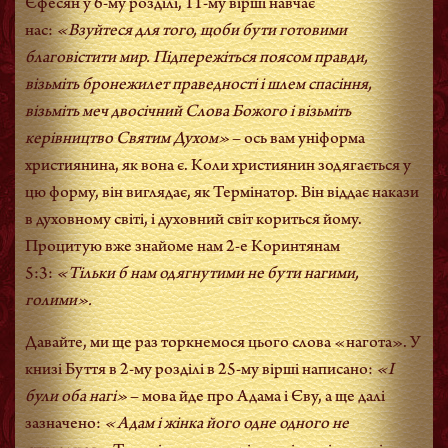
Єфесян у 6-му розділі, 11-му вірші навчає
нас:
«Взуйтеся для того, щоби бути готовими
благовістити мир. Підпережіться поясом правди,
візьміть бронежилет праведності і шлем спасіння,
візьміть меч двосічний Слова Божого і візьміть
керівництво Святим Духом»
– ось вам уніформа
християнина, як вона є. Коли християнин зодягається у
цю форму, він виглядає, як Термінатор. Він віддає накази
в духовному світі, і духовний світ кориться йому.
Процитую вже знайоме нам 2-е Коринтянам
5:3:
«Тільки б нам одягнутими не бути нагими,
голими».
Давайте, ми ще раз торкнемося цього слова «нагота». У
книзі Буття в 2-му розділі в 25-му вірші написано:
«І
були оба нагі»
– мова йде про Адама і Єву, а ще далі
зазначено:
«Адам і жінка його одне одного не