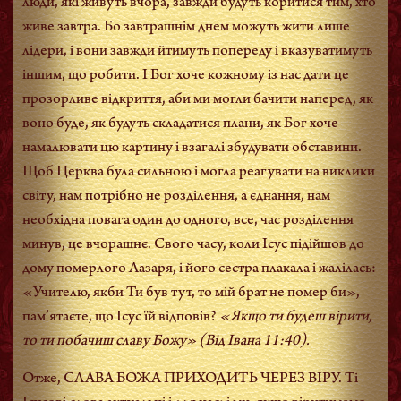
люди, які живуть вчора, завжди будуть коритися тим, хто
живе завтра. Бо завтрашнім днем можуть жити лише
лідери, і вони завжди йтимуть попереду і вказуватимуть
іншим, що робити. І Бог хоче кожному із нас дати це
прозорливе відкриття, аби ми могли бачити наперед, як
воно буде, як будуть складатися плани, як Бог хоче
намалювати цю картину і взагалі збудувати обставини.
Щоб Церква була сильною і могла реагувати на виклики
світу, нам потрібно не розділення, а єднання, нам
необхідна повага один до одного, все, час розділення
минув, це вчорашнє. Свого часу, коли Ісус підійшов до
дому померлого Лазаря, і його сестра плакала і жалілась:
«Учителю, якби Ти був тут, то мій брат не помер би»,
пам’ятаєте, що Ісус їй відповів?
«Якщо ти будеш вірити,
то ти побачиш славу Божу»
(Від Івана 11:40).
Отже, СЛАВА БОЖА ПРИХОДИТЬ ЧЕРЕЗ ВІРУ. Ті