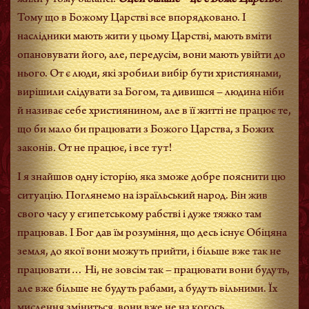
жили у тому балансі.
Оцей баланс – це є Боже Царство
.
Тому що в Божому Царстві все впорядковано. І
наслідники мають жити у цьому Царстві, мають вміти
опановувати його, але, передусім, вони мають увійти до
нього. От є люди, які зробили вибір бути християнами,
вирішили слідувати за Богом, та дивишся – людина ніби
й називає себе християнином, але в її житті не працює те,
що би мало би працювати з Божого Царства, з Божих
законів. От не працює, і все тут!
І я знайшов одну історію, яка зможе добре пояснити цю
ситуацію. Поглянемо на ізраїльський народ. Він жив
свого часу у єгипетському рабстві і дуже тяжко там
працював. І Бог дав їм розуміння, що десь існує Обіцяна
земля, до якої вони можуть прийти, і більше вже так не
працювати… Ні, не зовсім так – працювати вони будуть,
але вже більше не будуть рабами, а будуть вільними. Їх
мислення зміниться, вони вже не на когось