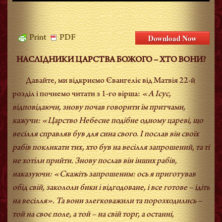
Download Now
Print
PDF
НАСЛІДНИКИ ЦАРСТВА БОЖОГО – ХТО ВОНИ?
Давайте, ми відкриємо Євангеліє від Матвія 22-й
розділ і почнемо читати з 1-го вірша:
«А Ісус,
відповідаючи, знову почав говорити їм притчами,
кажучи: «Царство Небесне подібне одному цареві, що
весілля справляв був для сина свого. І послав він своїх
рабів покликати тих, хто був на весілля запрошений, та ті
не хотіли прийти. Знову послав він інших рабів,
наказуючи: «Скажіть запрошеним: ось я приготував
обід свій, закололи бики і відгодоване, і все готове – ідіть
на весілля». Та вони злегковажили та порозходились –
той на своє поле, а той – на свій торг, а останні,