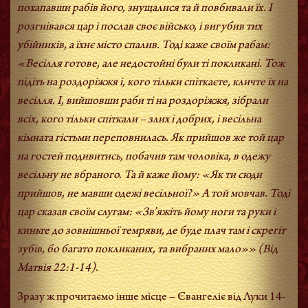
похапавши рабів його, знущалися та й повбивали їх. І
розгнівався цар і послав своє військо, і вигубив тих
убійників, а їхнє місто спалив. Тоді каже своїм рабам:
«Весілля готове, але недостойні були ті покликані. Тож
підіть на роздоріжжя і, кого тільки спіткаєте, кличте їх на
весілля. І, вийшовши раби ті на роздоріжжя, зібрали
всіх, кого тільки спіткали – злих і добрих, і весільна
кімната гістьми переповнилась. Як прийшов же той цар
на гостей подивитись, побачив там чоловіка, в одежу
весільну не вбраного. Та й каже йому: «Як ти сюди
прийшов, не мавши одежі весільної?» А той мовчав. Тоді
цар сказав своїм слугам: «Зв’яжіть йому ноги та руки і
киньте до зовнішньої темряви, де буде плач там і скрегіт
зубів, бо багато покликаних, та вибраних мало»»
(Від
Матвія 22:1-14)
.
Зразу ж прочитаємо інше місце – Євангеліє від Луки 14-