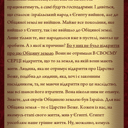
працюватимуть, а
самі будуть господарями
. І дивіться,
що сталося: ізраїльський народ з Єгипту вийшов, але до
Обіцяної землі не ввійшов. Майже все покоління, яке
вийшло з Єгипту, так і не ввійшло до Обіцяної землі.
Лише тільки те, яке народилося вже в пустелі, змогло це
зробити. А з якої ж причини?
Бо у них не було відкриття
про цю Обіцяну землю
. Вони не отримали В СВОЄМУ
СЕРЦІ відкриття, що то за земля, на якій вони мають
жити. Людина, яка не отримує відкриття про Царство
Боже, подібна до людини, яка, хоч і є законним
наслідником, та, не маючи відкриття про це наслідство,
має всі шанси його втратити. Вона ніколи ним не опанує.
Знаєте, для євреїв Обіцяною землею був Ізраїль. Для нас
Обіцяна земля – то є Царство Боже. Кожен із нас, на
якомусь етапі свого життя, жив у Єгипті. Єгипет
уособлює наше грішне життя. Ну, можливо, комусь