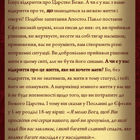
Існує відкриття про Царство Боже. А чи є у нас з вами
відкриття про те,
що
знаходиться за межею життя і
смерті? Подібне запитання Апостол Павло поставив
Єфесянській церкві, коли писав до них: от, ви прийняли
рішення, ви жертвуєте, несете на собі тягар насмішок,
приниження, вас не розуміють, вам створюють різні
неприємні ситуації. Ви добровільно прийняли рішення
жити в цьому світі, але не бути його синами.
А чи є у вас
відкриття про це життя, яке ви хочете мати?
Бо, без
відкриття, ти не знатимеш, як жити в тому статусі, і тобі
його не опанувати. А наприкінці земного життя у вас ще
й не буде впевненості щодо того, що ви потрапите до
Божого Царства. І тому він сказав у Посланні до Єфесян
у 1-му розділі 18-му вірші:
«Я молю Бога, щоб Він
просвітив очі серця вашого, щоб ви зрозуміли, до якої
надії Він вас закликає, і який багатий славний спадок, яке
велике багате насліддя є у наслідників».