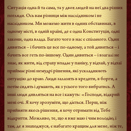
Ситуація одна й та сама, та у двох людей на неї два різних
погляди. Ось вам різниця між наслідником і не
наслідником. Ми можемо жити в одних обставинах, в
одному місті, в одній країні, де є одна Конституція, одні
закони, одна влада. Багато чого в нас є спільного. Один
дивиться – і бачить це все по-одному, а той дивиться – і
бачить все геть по-іншому. Один дивиться – і взагалі не
знає, як жити, від страху впадає у паніку, у відчай, у відчаї
приймає різні немудрі рішення, які ускладнюють
ситуацію до краю. Люди залазять в кредити, в борги, а
потім сидять і думають, як з усього того вибратись. А
інші люди дивляться на все і кажуть: «Господи, відкрий
мені очі. Я хочу зрозуміти, що діється. Перш, ніж
прийняти якесь рішення, я хочу отримати від Тебе
відкриття. Можливо, те, що я вже маю і чим володію, і
там, де я знаходжуся, є набагато кращим для мене, ніж те,