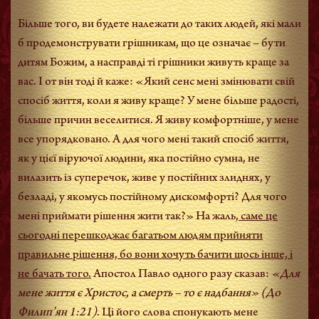
Більше того, ви будете належати до таких людей, які мали
б продемонструвати грішникам, що це означає – бути
дитям Божим, а насправді ті грішники живуть краще за
вас. І от він тоді й каже: «Який сенс мені змінювати свій
спосіб життя, коли я живу краще? У мене більше радості,
більше причин веселитися. Я живу комфортніше, у мене
все упорядковано. А для чого мені такий спосіб життя,
як у цієї віруючої людини, яка постійно сумна, не
вилазить із суперечок, живе у постійних злиднях, у
безладі, у якомусь постійному дискомфорті? Для чого
мені приймати рішення жити так?» На жаль
, саме це
сьогодні перешкоджає багатьом людям прийняти
правильне рішення, бо вони хочуть бачити щось інше, і
не бачать того.
Апостол Павло одного разу сказав:
«Для
мене життя є Христос, а смерть – то є надбання»
(До
Филип’ян 1:21)
. Ці його слова спонукають мене