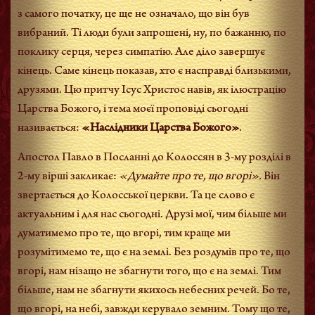
з самого початку, це ще не означало, що він був
вибраний. Ті люди були запрошені, ну, по бажанню, по
поклику серця, через симпатію. Але діло завершує
кінець. Саме кінець показав, хто є насправді близькими,
друзями. Цю притчу Ісус Христос навів, як ілюстрацію
Царства Божого, і тема моєї проповіді сьогодні
називається:
«Наслідники Царства Божого»
.
Апостол Павло в Посланні до Колоссян в 3-му розділі в
2-му вірші закликає:
«Думайте про те, що вгорі».
Він
звертається до Колосської церкви. Та це слово є
актуальним і для нас сьогодні. Друзі мої, чим більше ми
думатимемо про те, що вгорі, тим краще ми
розумітимемо те, що є на землі. Без роздумів про те, що
вгорі, нам нізащо не збагнути того, що є на землі. Тим
більше, нам не збагнути якихось небесних речей. Бо те,
що вгорі, на небі, завжди керувало земним. Тому що те,