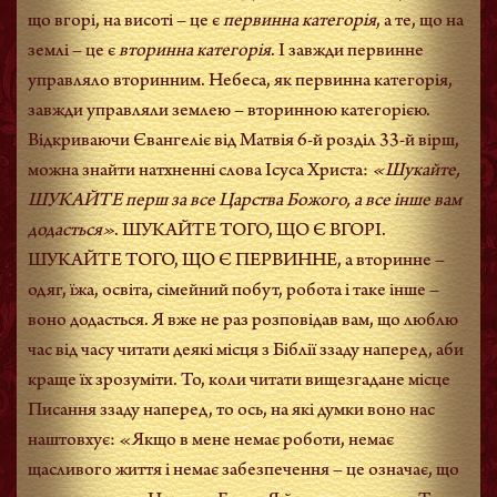
що вгорі, на висоті – це є
первинна категорія
, а те, що на
землі – це є
вторинна категорія
. І завжди первинне
управляло вторинним. Небеса, як первинна категорія,
завжди управляли землею – вторинною категорією.
Відкриваючи Євангеліє від Матвія 6-й розділ 33-й вірш,
можна знайти натхненні слова Ісуса Христа:
«Шукайте,
ШУКАЙТЕ перш за все Царства Божого, а все інше вам
додасться»
. ШУКАЙТЕ ТОГО, ЩО Є ВГОРІ.
ШУКАЙТЕ ТОГО, ЩО Є ПЕРВИННЕ, а вторинне –
одяг, їжа, освіта, сімейний побут, робота і таке інше –
воно додасться. Я вже не раз розповідав вам, що люблю
час від часу читати деякі місця з Біблії ззаду наперед, аби
краще їх зрозуміти. То, коли читати вищезгадане місце
Писання ззаду наперед, то ось, на які думки воно нас
наштовхує: «Якщо в мене немає роботи, немає
щасливого життя і немає забезпечення – це означає, що