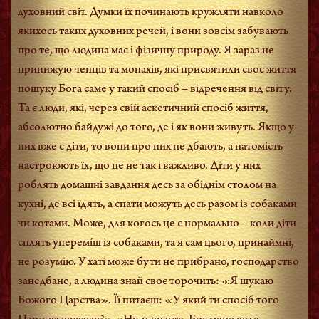
духовний світ. Думки їх починають кружляти навколо
якихось таких духовних речей, і вони зовсім забувають
про те, що людина має і фізичну природу. Я зараз не
принижую ченців та монахів, які присвятили своє життя
пошуку Бога саме у такий спосіб – відречення від світу.
Та є люди, які, через свій аскетичний спосіб життя,
абсолютно байдужі до того, де і як вони живуть. Якщо у
них вже є діти, то вони про них не дбають, а натомість
настроюють їх, що це не так і важливо. Діти у них
роблять домашні завдання десь за обіднім столом на
кухні, де всі їдять, а спати можуть десь разом із собаками
чи котами. Може, для когось це є нормально – коли діти
сплять уперемíш із собаками, та я сам цього, принаймні,
не розумію. У хаті може бути не прибрано, господарство
занедбане, а людина знай своє торочить: «Я шукаю
Божого Царства». Її питаєш: «У який ти спосіб того