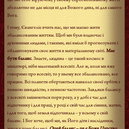
що зве себе віруючою, у своєму спрогнозованому житті
абсолютно не дає місця ні для Божого дива, ні для самого
Бога.
І тому, Євангеліє вчить нас, що ми маємо жити
збалансованим життям. Щоб ми були водночас і
духовними людьми, і такими, які вміли б прогнозувати і
облаштовувати своє життя в матеріальному світі.
Має
бути
баланс
. Знаєте, людина – це такий космос в
мініатюрі, ніби маленький всесвіт. Але ж, коли ми вже
говоримо про всесвіт, то у ньому все збалансовано, все
працює. Всі планети обертаються навколо своєї орбіти з
певною швидкістю, з певною частотою. Завдяки балансу
у всесвіті змінюються пори року, а у добі є час для
відпочинку і для праці, у році є свій час для сіяння, жатви,
і для того, щоб земля відпочивала – у всьому є свій
баланс. І Бог хоче, щоб ми, як Його діти і наслідники,