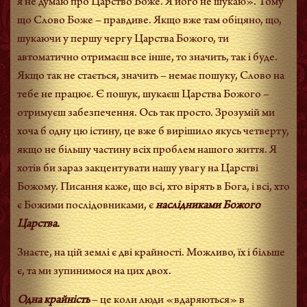
я не думаю про Царство Боже. Я його не шукаю». Тому
що Слово Боже – правдиве. Якщо вже там обіцяно, що,
шукаючи у першу чергу Царства Божого, ти
автоматично отримаєш все інше, то значить, так і буде.
Якщо так не стається, значить – немає пошуку, Слово на
тебе не працює. Є пошук, шукаєш Царства Божого –
отримуєш забезпечення. Ось так просто. Зрозумій ми
хоча б одну цю істину, це вже б вирішило якусь четверту,
якщо не більшу частину всіх проблем нашого життя. Я
хотів би зараз закцентувати нашу увагу на Царстві
Божому. Писання каже, що всі, хто вірять в Бога, і всі, хто
є Божими послідовниками, є
наслідниками Божого
Царства.
Знаєте, на цій землі є дві крайності. Можливо, їх і більше
є, та ми зупинимося на цих двох.
Одна крайність
– це коли люди «вдаряються» в