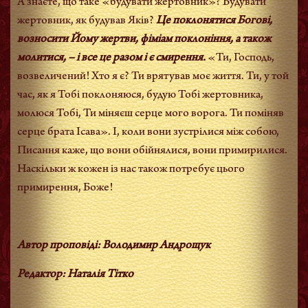
А знаєте, що таке «будувати жертовник»? Будувати
жертовник, як будував Яків?
Це поклонятися Богові,
возносити Йому жертви, фіміам поклоніння, а також
молитися, – і все це разом і є смирення.
«Ти, Господь,
возвеличений! Хто я є? Ти врятував моє життя. Ти, у той
час, як я Тобі поклоняюся, будую Тобі жертовника,
молюся Тобі, Ти міняєш серце мого ворога. Ти поміняв
серце брата Ісава». І, коли вони зустрілися між собою,
Писання каже, що вони обійнялися, вони примирилися.
Наскільки ж кожен із нас також потребує цього
примирення, Боже!
Автор проповіді: Володимир Андрощук
Редактор: Наталія Тітко