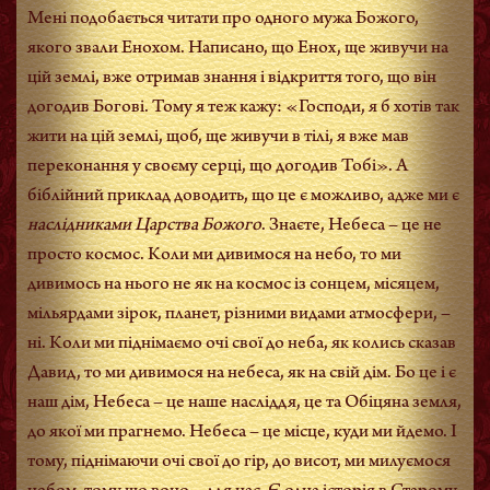
Мені подобається читати про одного мужа Божого,
якого звали Енохом. Написано, що Енох, ще живучи на
цій землі, вже отримав знання і відкриття того, що він
догодив Богові. Тому я теж кажу: «Господи, я б хотів так
жити на цій землі, щоб, ще живучи в тілі, я вже мав
переконання у своєму серці, що догодив Тобі». А
біблійний приклад доводить, що це є можливо, адже ми є
наслідниками Царства Божого
. Знаєте, Небеса – це не
просто космос. Коли ми дивимося на небо, то ми
дивимось на нього не як на космос із сонцем, місяцем,
мільярдами зірок, планет, різними видами атмосфери, –
ні. Коли ми піднімаємо очі свої до неба, як колись сказав
Давид, то ми дивимося на небеса, як на свій дім. Бо це і є
наш дім, Небеса – це наше насліддя, це та Обіцяна земля,
до якої ми прагнемо. Небеса – це місце, куди ми йдемо. І
тому, піднімаючи очі свої до гір, до висот, ми милуємося