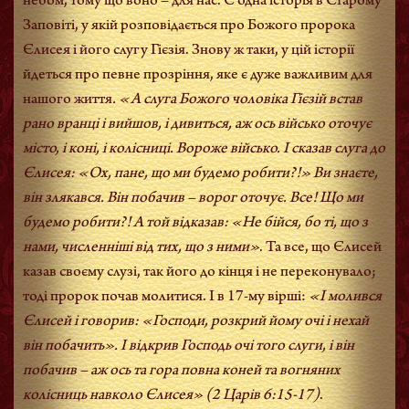
небом, тому що воно – для нас. Є одна історія в Старому
Заповіті, у якій розповідається про Божого пророка
Єлисея і його слугу Гієзія. Знову ж таки, у цій історії
йдеться про певне прозріння, яке є дуже важливим для
нашого життя
. «А слуга Божого чоловіка Гієзій встав
рано вранці і вийшов, і дивиться, аж ось військо оточує
місто, і коні, і колісниці. Вороже військо. І сказав слуга до
Єлисея: «Ох, пане, що ми будемо робити?!» Ви знаєте,
він злякався. Він побачив – ворог оточує. Все! Що ми
будемо робити?! А той відказав: «Не бійся, бо ті, що з
нами, численніші від тих, що з ними»
. Та все, що Єлисей
казав своєму слузі, так його до кінця і не переконувало;
тоді пророк почав молитися. І в 17-му вірші:
«І молився
Єлисей і говорив: «Господи, розкрий йому очі і нехай
він побачить». І відкрив Господь очі того слуги, і він
побачив – аж ось та гора повна коней та вогняних
колісниць навколо Єлисея»
(2 Царів 6:15-17)
.