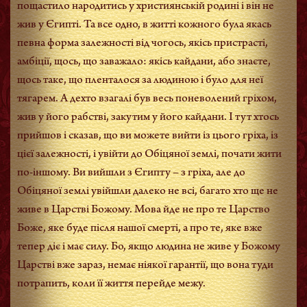
пощастило народитись у християнській родині і він не
жив у Єгипті. Та все одно, в житті кожного була якась
певна форма залежності від чогось, якісь пристрасті,
амбіції, щось, що заважало: якісь кайдани, або знаєте,
щось таке, що пленталося за людиною і було для неї
тягарем. А дехто взагалі був весь поневолений гріхом,
жив у його рабстві, закутим у його кайдани. І тут хтось
прийшов і сказав, що ви можете вийти із цього гріха, із
цієї залежності, і увійти до Обіцяної землі, почати жити
по-іншому. Ви вийшли з Єгипту – з гріха, але до
Обіцяної землі увійшли далеко не всі, багато хто ще не
живе в Царстві Божому. Мова йде не про те Царство
Боже, яке буде після нашої смерті, а про те, яке вже
тепер діє і має силу. Бо, якщо людина не живе у Божому
Царстві вже зараз, немає ніякої гарантії, що вона туди
потрапить, коли її життя перейде межу.