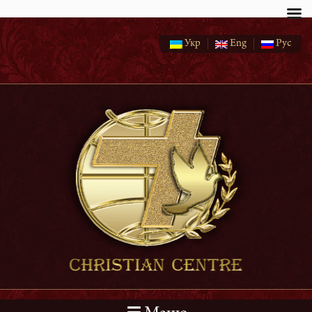
Укр
Eng
Рус