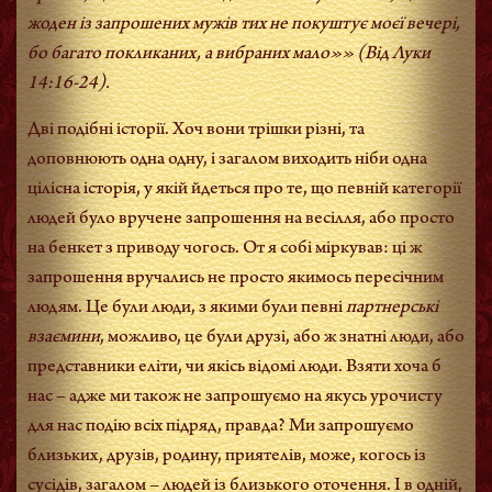
жоден із запрошених мужів тих не покуштує моєї вечері,
бо багато покликаних, а вибраних мало»» (Від Луки
14:16-24).
Дві подібні історії. Хоч вони трішки різні, та
доповнюють одна одну, і загалом виходить ніби одна
цілісна історія, у якій йдеться про те, що певній категорії
людей було вручене запрошення на весілля, або просто
на бенкет з приводу чогось. От я собі міркував: ці ж
запрошення вручались не просто якимось пересічним
людям. Це були люди, з якими були певні
партнерські
взаємини
, можливо, це були друзі, або ж знатні люди, або
представники еліти, чи якісь відомі люди. Взяти хоча б
нас – адже ми також не запрошуємо на якусь урочисту
для нас подію всіх підряд, правда? Ми запрошуємо
близьких, друзів, родину, приятелів, може, когось із
сусідів, загалом – людей із близького оточення. І в одній,