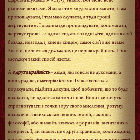
Царства шукаєш?» «Ну-у, знаєте, Бог мене веде
різними шляхами. Я маю і тим людям допомагати, і там
проповідувати, і там маю служити, а туди гроші
жертвувати». І людина їде проповідувати, допомагати,
жертвує гроші – а вдома сидять голодні діти, вдома в сім’ї
безлад, незгода, і, кінець кінцем, самої сім’ї вже немає.
Знаєте, це зветься
духоманія
, це перша крайність. І Бог
засуджує такий спосіб життя.
А
є друга крайність
– люди, які зовсім не духомани, а
вони, радше, є матеріалістами. Їм все хочеться
порахувати, підбити докупи, щоб побачити, що то буде
виходити, чи вдасться їм те чи інше. Вони все хочуть
спрогнозувати з точки зору свого мислення, розуму,
виходячи із якихось там певних теорій, законів,
філософії, або ж навіть якихось афоризмів, вичитаних в
інтернеті. І, ви знаєте, це є друга крайність, коли людина,