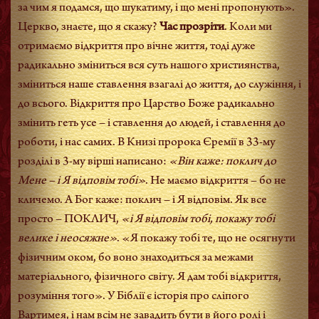
за чим я подамся, що шукатиму, і що мені пропонують».
Церкво, знаєте, що я скажу?
Час прозріти
. Коли ми
отримаємо відкриття про вічне життя, тоді дуже
радикально зміниться вся суть нашого християнства,
зміниться наше ставлення взагалі до життя, до служіння, і
до всього. Відкриття про Царство Боже радикально
змінить геть усе – і ставлення до людей, і ставлення до
роботи, і нас самих. В Книзі пророка Єремії в 33-му
розділі в 3-му вірші написано:
«Він каже: поклич до
Мене – і Я відповім тобі»
. Не маємо відкриття – бо не
кличемо. А Бог каже: поклич – і Я відповім. Як все
просто – ПОКЛИЧ,
«і Я відповім тобі, покажу тобі
велике і неосяжне»
. «Я покажу тобі те, що не осягнути
фізичним оком, бо воно знаходиться за межами
матеріального, фізичного світу. Я дам тобі відкриття,
розуміння того». У Біблії є історія про сліпого
Вартимея, і нам всім не завадить бути в його ролі і