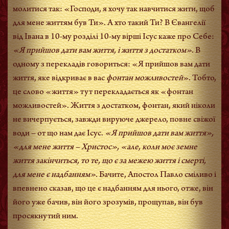
молитися так: «Господи, я хочу так навчитися жити, щоб
для мене життям був Ти». А хто такий Ти? В Євангелії
від Івана в 10-му розділі 10-му вірші Ісус каже про Себе:
«Я прийшов дати вам життя, і життя з достатком»
. В
одному з перекладів говориться: «Я прийшов вам дати
життя, яке відкриває в вас
фонтан можливостей
». Тобто,
це слово «життя» тут перекладається як «фонтан
можливостей». Життя з достатком, фонтан, який ніколи
не вичерпується, завжди вируюче джерело, повне свіжої
води – от що нам дає Ісус.
«Я прийшов дати вам життя»,
«для мене життя – Христос», «але, коли моє земне
життя закінчиться, то те, що є за межею життя і смерті,
для мене є надбанням».
Бачите, Апостол Павло сміливо і
впевнено сказав, що це є надбанням для нього, отже, він
його уже бачив, він його зрозумів, прощупав, він був
просякнутий ним.