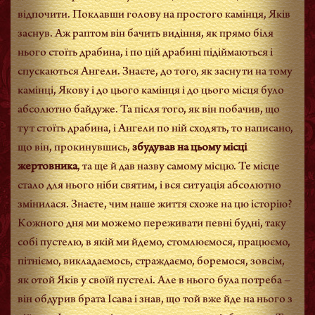
відпочити. Поклавши голову на простого камінця, Яків
заснув. Аж раптом він бачить видіння, як прямо біля
нього стоїть драбина, і по цій драбині підіймаються і
спускаються Ангели. Знаєте, до того, як заснути на тому
камінці, Якову і до цього камінця і до цього місця було
абсолютно байдуже. Та після того, як він побачив, що
тут стоїть драбина, і Ангели по ній сходять, то написано,
що він, прокинувшись,
збудував на цьому місці
жертовника
, та ще й дав назву самому місцю. Те місце
стало для нього ніби святим, і вся ситуація абсолютно
змінилася. Знаєте, чим наше життя схоже на цю історію?
Кожного дня ми можемо переживати певні будні, таку
собі пустелю, в якій ми йдемо, стомлюємося, працюємо,
пітніємо, викладаємось, страждаємо, боремося, зовсім,
як отой Яків у своїй пустелі. Але в нього була потреба –
він обдурив брата Ісава і знав, що той вже йде на нього з