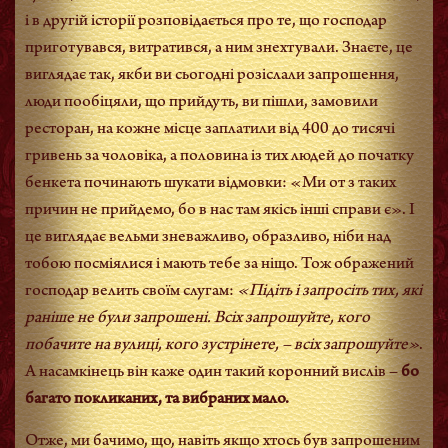
і в другій історії розповідається про те, що господар
приготувався, витратився, а ним знехтували. Знаєте, це
виглядає так, якби ви сьогодні розіслали запрошення,
люди пообіцяли, що прийдуть, ви пішли, замовили
ресторан, на кожне місце заплатили від 400 до тисячі
гривень за чоловіка, а половина із тих людей до початку
бенкета починають шукати відмовки: «Ми от з таких
причин не прийдемо, бо в нас там якісь інші справи є». І
це виглядає вельми зневажливо, образливо, ніби над
тобою посміялися і мають тебе за ніщо. Тож ображений
господар велить своїм слугам:
«Підіть і запросіть тих, які
раніше не були запрошені. Всіх запрошуйте, кого
побачите на вулиці, кого зустрінете, – всіх запрошуйте»
.
А насамкінець він каже один такий коронний вислів –
бо
багато покликаних, та вибраних мало.
Отже, ми бачимо, що, навіть якщо хтось був запрошеним