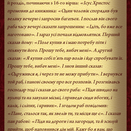
й розділ, починаючи з 16-го вірша:
«Ісус Христос
промовив до книжника: «Один чоловік спорядив був
велику вечерю і запросив багатьох. І послав він свого
раба часу вечері сказати запрошеним: «Ідіть, бо вже все
наготовано». І зараз усі почали відмовлятися. Перший
сказав йому: «Поле купив я і маю потребу піти і
оглянути його. Прошу тебе, вибач мені». А другий
сказав: «Я купив собі п’ять пар волів і йду спробувати їх.
Прошу тебе, вибач мені». І знов інший сказав:
«Одружився я, і через те не можу прибути». І вернувся
той раб, і панові своєму про все розповів. І розгнівавсь
господар тоді і сказав до свого раба: «Піди швидко на
вулиці та на завулки міські, і приведи сюди вбогих, і
калік, і сліпих, і кривих». І згодом раб повідомив:
«Пане, сталося так, як звелів ти, та місця ще є». І сказав
пан рабові: «Піди на дороги і на загороди, та й зсилуй
прийти, щоб наповнився дім мій. Кажу бо я вам, що