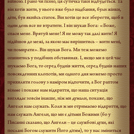
війною. І рано чи пізно, ця сутичка таки відбудеться. Та
він хотів жити, у нього вже було надбання, були жінки,
діти, був якийсь статок. Він хотів це все зберегти, щоб в
один день все не втратити. І він шукав Бога: «Боже,
спаси мене. Врятуй мене! Я не можу так далі жити! Я
підійшов до межі, за якою має вирішитись – жити мені,
чи помирати». Він шукав Бога. Ми теж можемо
опинитись у подібних обставинах. І, якщо ми в цей час
шукаємо Бога, то серед буднів життя, серед буднів наших
повсякденних клопотів, ми одного дня можемо просто
прихилити голову з наміром відпочити, а Бог раптом
візьме і покаже нам відкриття, що наша ситуація
виглядає зовсім інакше, ніж ми думали, покаже, що
Ангели нам служать. Коли ж ми отримаємо відкриття, що
нам служать Ангели, що ми є дітьми Божими (бо у
Писанні сказано, що Ангели – це службові духи, які
послані Богом служити Його дітям), то у нас зміниться