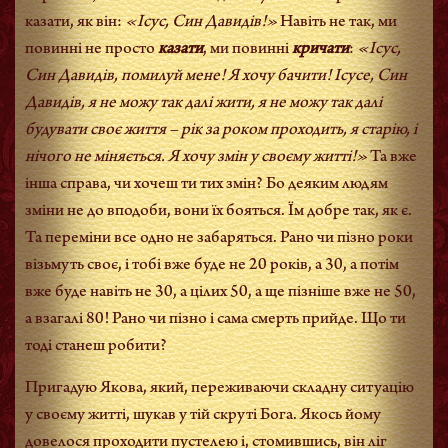
казати, як він:
«Ісус, Син Давидів!»
Навіть не так, ми
повинні не просто
казати
, ми повинні
кричати
:
«Ісус,
Син Давидів, помилуй мене! Я хочу бачити! Ісусе, Син
Давидів, я не можу так далі жити, я не можу так далі
будувати своє життя – рік за роком проходить, я старію, і
нічого не міняється. Я хочу змін у своєму житті!»
Та вже
інша справа, чи хочеш ти тих змін? Бо деяким людям
зміни не до вподоби, вони їх бояться. Їм добре так, як є.
Та переміни все одно не забаряться. Рано чи пізно роки
візьмуть своє, і тобі вже буде не 20 років, а 30, а потім
вже буде навіть не 30, а цілих 50, а ще пізніше вже не 50,
а взагалі 80! Рано чи пізно і сама смерть прийде. Що ти
тоді станеш робити?
Пригадую Якова, який, переживаючи складну ситуацію
у своєму житті, шукав у тій скруті Бога. Якось йому
довелося проходити пустелею і, стомившись, він ліг